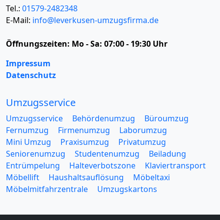
Tel.:
01579-2482348
E-Mail:
info@leverkusen-umzugsfirma.de
Öffnungszeiten:
Mo - Sa: 07:00 - 19:30 Uhr
Impressum
Datenschutz
Umzugsservice
Umzugsservice
Behördenumzug
Büroumzug
Fernumzug
Firmenumzug
Laborumzug
Mini Umzug
Praxisumzug
Privatumzug
Seniorenumzug
Studentenumzug
Beiladung
Entrümpelung
Halteverbotszone
Klaviertransport
Möbellift
Haushaltsauflösung
Möbeltaxi
Möbelmitfahrzentrale
Umzugskartons