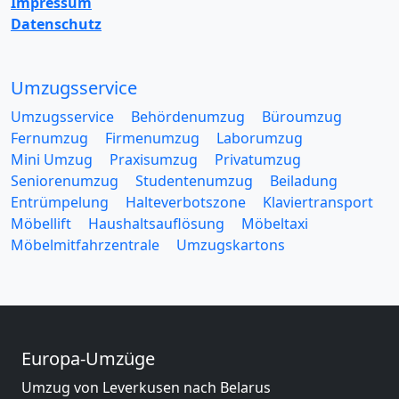
Impressum
Datenschutz
Umzugsservice
Umzugsservice
Behördenumzug
Büroumzug
Fernumzug
Firmenumzug
Laborumzug
Mini Umzug
Praxisumzug
Privatumzug
Seniorenumzug
Studentenumzug
Beiladung
Entrümpelung
Halteverbotszone
Klaviertransport
Möbellift
Haushaltsauflösung
Möbeltaxi
Möbelmitfahrzentrale
Umzugskartons
Europa-Umzüge
Umzug von Leverkusen nach Belarus