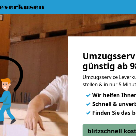
everkusen
Umzugsservi
günstig ab 9
Umzugsservice Leverku
stellen & in nur 5 Min
✓
Wir helfen Ihne
✓
Schnell & unverb
✓
Finden Sie das 
blitzschnell ko