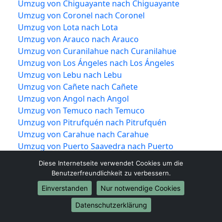
Umzug von Chiguayante nach Chiguayante
Umzug von Coronel nach Coronel
Umzug von Lota nach Lota
Umzug von Arauco nach Arauco
Umzug von Curanilahue nach Curanilahue
Umzug von Los Ángeles nach Los Ángeles
Umzug von Lebu nach Lebu
Umzug von Cañete nach Cañete
Umzug von Angol nach Angol
Umzug von Temuco nach Temuco
Umzug von Pitrufquén nach Pitrufquén
Umzug von Carahue nach Carahue
Umzug von Puerto Saavedra nach Puerto
Saavedra
Diese Internetseite verwendet Cookies um die
Umzug von Villarrica nach Villarrica
Benutzerfreundlichkeit zu verbessern.
Umzug von Pucón nach Pucón
Einverstanden
Nur notwendige Cookies
Umzug von Freire nach Freire
Umzug von Valdivia nach Valdivia
Datenschutzerklärung
Umzug von Corral nach Corral