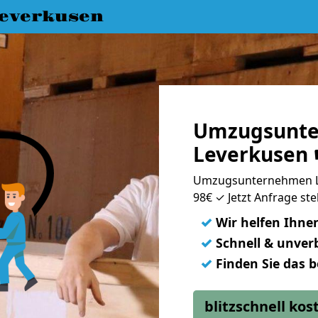
everkusen
Umzugsunt
Leverkusen 
Umzugsunternehmen Le
98€ ✓ Jetzt Anfrage ste
✓
Wir helfen Ihne
✓
Schnell & unverb
✓
Finden Sie das 
blitzschnell ko