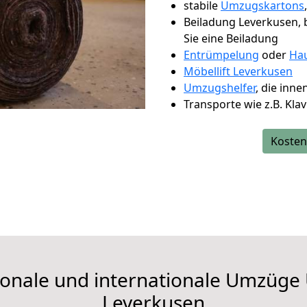
stabile
Umzugskartons
Beiladung Leverkusen, b
Sie eine Beiladung
Entrümpelung
oder
Hau
Möbellift Leverkusen
Umzugshelfer
, die inn
Transporte wie z.B. Kla
Kosten
ationale und internationale Umzü
Leverkusen