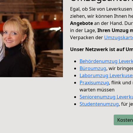
Egal, ob Sie von Leverkuse
ziehen, wir können Ihnen h
Angebote
an der Hand. Dur
in der Lage,
Ihren Umzug m
Verpacken der
Umzugskart
Unser Netzwerk ist auf Umz
Behördenumzug Lever
Büroumzug
, wir bring
Laborumzug Leverkuse
Praxisumzug
, flink un
warten müssen
Seniorenumzug Leverk
Studentenumzug
, für 
Kosten