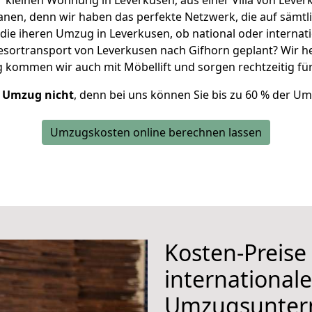
iner kleinen Wohnung in Leverkusen, aus einer Villa von Le
nen, denn wir haben das perfekte Netzwerk, die auf sämtli
die iheren Umzug in Leverkusen, ob national oder internati
esortransport von Leverkusen nach Gifhorn geplant? Wir hel
g kommen wir auch mit Möbellift und sorgen rechtzeitig fü
r Umzug nicht
, denn bei uns können Sie bis zu 60 % der U
Umzugskosten online berechnen lassen
Kosten-Preise
internationa
Umzugsunte