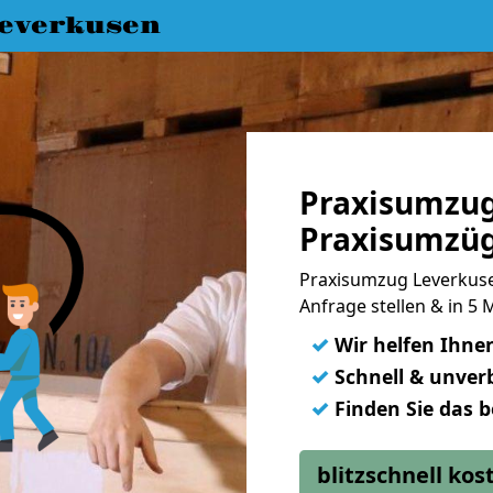
everkusen
Praxisumzug
Praxisumzüg
Praxisumzug Leverkuse
Anfrage stellen & in 5
✓
Wir helfen Ihne
✓
Schnell & unverb
✓
Finden Sie das 
blitzschnell ko