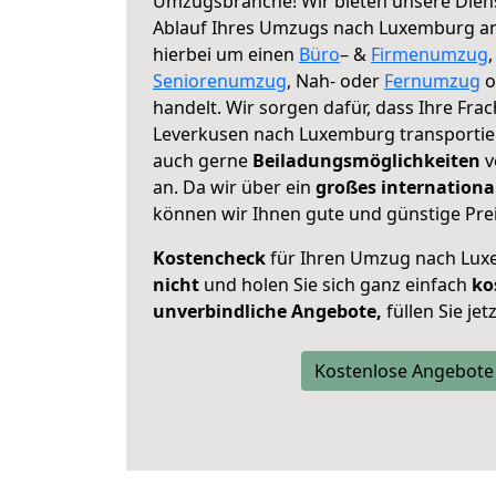
Umzugsbranche! Wir bieten unsere Diens
Ablauf Ihres Umzugs nach Luxemburg an, 
hierbei um einen
Büro
– &
Firmenumzug
Seniorenumzug
, Nah- oder
Fernumzug
o
handelt. Wir sorgen dafür, dass Ihre Frac
Leverkusen nach Luxemburg transportier
auch gerne
Beiladungsmöglichkeiten
v
an. Da wir über ein
großes internationa
können wir Ihnen gute und günstige Prei
Kostencheck
für Ihren Umzug nach Lu
nicht
und holen Sie sich ganz einfach
ko
unverbindliche Angebote,
füllen Sie je
Kostenlose Angebote