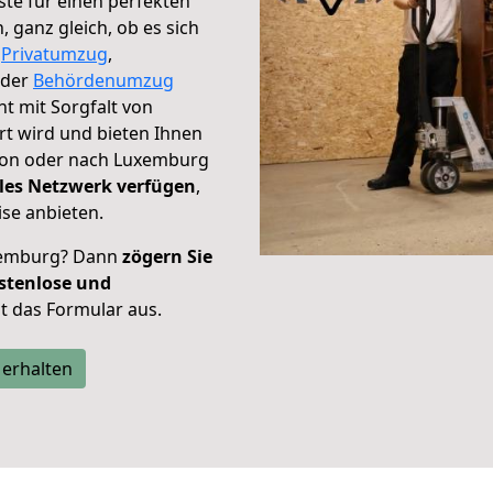
te für einen perfekten
ganz gleich, ob es sich
,
Privatumzug
,
der
Behördenumzug
ht mit Sorgfalt von
t wird und bieten Ihnen
on oder nach Luxemburg
les Netzwerk verfügen
,
se anbieten.
xemburg? Dann
zögern Sie
stenlose und
tzt das Formular aus.
 erhalten