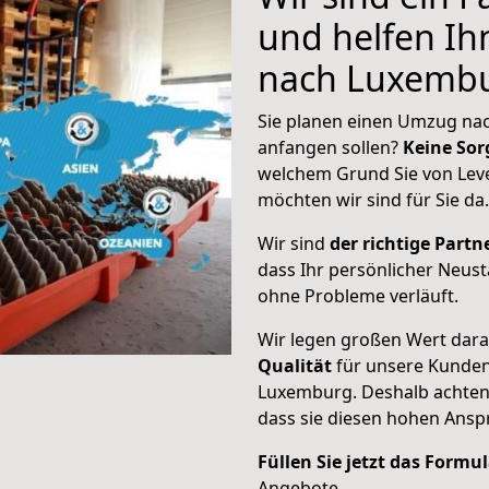
und helfen I
nach Luxemb
Sie planen einen Umzug nac
anfangen sollen?
Keine Sor
welchem Grund Sie von Lev
möchten wir sind für Sie da.
Wir sind
der richtige Partne
dass Ihr persönlicher Neus
ohne Probleme verläuft.
Wir legen großen Wert dar
Qualität
für unsere Kunden
Luxemburg
. Deshalb achte
dass sie diesen hohen Ans
Füllen Sie jetzt das Formu
Angebote.