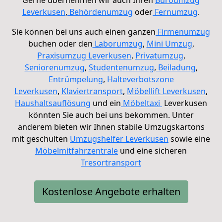
Leverkusen
,
Behördenumzug
oder
Fernumzug
.
Sie können bei uns auch einen ganzen
Firmenumzug
buchen oder den
Laborumzug
,
Mini Umzug
,
Praxisumzug Leverkusen
,
Privatumzug
,
Seniorenumzug
,
Studentenumzug
,
Beiladung
,
Entrümpelung
,
Halteverbotszone
Leverkusen
,
Klaviertransport
,
Möbellift Leverkusen
,
Haushaltsauflösung
und ein
Möbeltaxi
Leverkusen
könnten Sie auch bei uns bekommen. Unter
anderem bieten wir Ihnen stabile
Umzugskartons
mit geschulten
Umzugshelfer Leverkusen
sowie eine
Möbelmitfahrzentrale
und eine sicheren
Tresortransport
Kostenlose Angebote erhalten