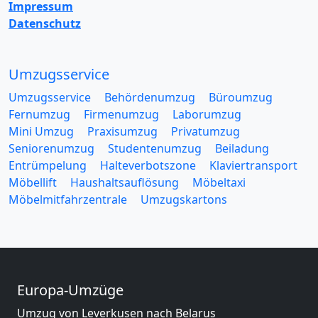
Impressum
Datenschutz
Umzugsservice
Umzugsservice
Behördenumzug
Büroumzug
Fernumzug
Firmenumzug
Laborumzug
Mini Umzug
Praxisumzug
Privatumzug
Seniorenumzug
Studentenumzug
Beiladung
Entrümpelung
Halteverbotszone
Klaviertransport
Möbellift
Haushaltsauflösung
Möbeltaxi
Möbelmitfahrzentrale
Umzugskartons
Europa-Umzüge
Umzug von Leverkusen nach Belarus