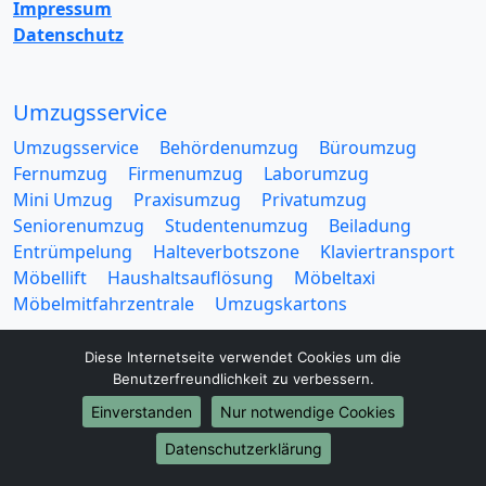
Impressum
Datenschutz
Umzugsservice
Umzugsservice
Behördenumzug
Büroumzug
Fernumzug
Firmenumzug
Laborumzug
Mini Umzug
Praxisumzug
Privatumzug
Seniorenumzug
Studentenumzug
Beiladung
Entrümpelung
Halteverbotszone
Klaviertransport
Möbellift
Haushaltsauflösung
Möbeltaxi
Möbelmitfahrzentrale
Umzugskartons
Diese Internetseite verwendet Cookies um die
Benutzerfreundlichkeit zu verbessern.
Einverstanden
Nur notwendige Cookies
Europa-Umzüge
Datenschutzerklärung
Umzug von Leverkusen nach Belarus