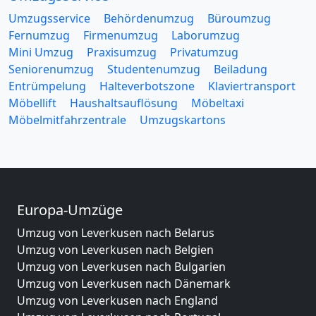
Umzugsservice
Behördenumzug
Büroumzug
Fernumzug
Firmenumzug
Laborumzug
Mini Umzug
Praxisumzug
Privatumzug
Seniorenumzug
Studentenumzug
Beiladung
Entrümpelung
Halteverbotszone
Klaviertransport
Möbellift
Haushaltsauflösung
Möbeltaxi
Möbelmitfahrzentrale
Umzugskartons
Europa-Umzüge
Umzug von Leverkusen nach Belarus
Umzug von Leverkusen nach Belgien
Umzug von Leverkusen nach Bulgarien
Umzug von Leverkusen nach Dänemark
Umzug von Leverkusen nach England