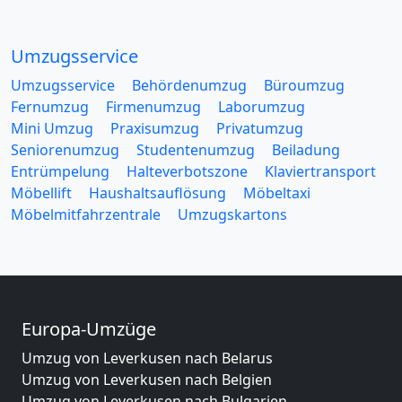
Umzugsservice
Umzugsservice
Behördenumzug
Büroumzug
Fernumzug
Firmenumzug
Laborumzug
Mini Umzug
Praxisumzug
Privatumzug
Seniorenumzug
Studentenumzug
Beiladung
Entrümpelung
Halteverbotszone
Klaviertransport
Möbellift
Haushaltsauflösung
Möbeltaxi
Möbelmitfahrzentrale
Umzugskartons
Europa-Umzüge
Umzug von Leverkusen nach Belarus
Umzug von Leverkusen nach Belgien
Umzug von Leverkusen nach Bulgarien