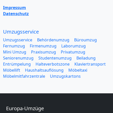
Impressum
Datenschutz
Umzugsservice
Umzugsservice
Behördenumzug
Büroumzug
Fernumzug
Firmenumzug
Laborumzug
Mini Umzug
Praxisumzug
Privatumzug
Seniorenumzug
Studentenumzug
Beiladung
Entrümpelung
Halteverbotszone
Klaviertransport
Möbellift
Haushaltsauflösung
Möbeltaxi
Möbelmitfahrzentrale
Umzugskartons
Europa-Umzüge