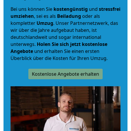
Bei uns können Sie
kostengünstig
und
stressfrei
umziehen
, sei es als
Beiladung
oder als
kompletter
Umzug
. Unser Partnernetzwerk, das
wir über die Jahre aufgebaut haben, ist
deutschlandweit und sogar international
unterwegs.
Holen Sie sich jetzt kostenlose
Angebote
und erhalten Sie einen ersten
Überblick über die Kosten für Ihren Umzug.
Kostenlose Angebote erhalten