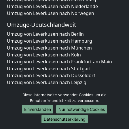
Umzug von Leverkusen nach Niederlande
Umzug von Leverkusen nach Norwegen
Umzüge-Deutschlandweit
Umzug von Leverkusen nach Berlin
Umzug von Leverkusen nach Hamburg
Umzug von Leverkusen nach München
Umzug von Leverkusen nach Köln
Umzug von Leverkusen nach Frankfurt am Main
Umzug von Leverkusen nach Stuttgart
Umzug von Leverkusen nach Düsseldorf
Umzug von Leverkusen nach Leipzig
Umzug von Leverkusen nach Dortmund
Diese Internetseite verwendet Cookies um die
Umzug von Leverkusen nach Essen
Benutzerfreundlichkeit zu verbessern.
Umzug von Leverkusen nach Bremen
Umzug von Leverkusen nach Dresden
Einverstanden
Nur notwendige Cookies
Umzug von Leverkusen nach Hannover
Datenschutzerklärung
Umzug von Leverkusen nach Nürnberg