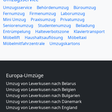
Umzugsservice
Behördenumzug
Büroumzug
Fernumzug
Firmenumzug
Laborumzug
Mini Umzug
Praxisumzug
Privatumzug
Seniorenumzug
Studentenumzug
Beiladung
Entrümpelung
Halteverbotszone
Klaviertransport
Möbellift
Haushaltsauflösung
Möbeltaxi
Möbelmitfahrzentrale
Umzugskartons
Europa-Umzüge
Umzug von Leverkusen nach Belarus
Umzug von Leverkusen nach Belgien
Umzug von Leverkusen nach Bulgarien
Umzug von Leverkusen nach Dänemark
Umzug von Leverkusen nach England