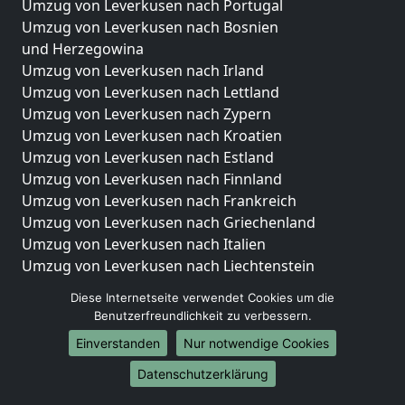
Umzug von Leverkusen nach Portugal
Umzug von Leverkusen nach Bosnien
und Herzegowina
Umzug von Leverkusen nach Irland
Umzug von Leverkusen nach Lettland
Umzug von Leverkusen nach Zypern
Umzug von Leverkusen nach Kroatien
Umzug von Leverkusen nach Estland
Umzug von Leverkusen nach Finnland
Umzug von Leverkusen nach Frankreich
Umzug von Leverkusen nach Griechenland
Umzug von Leverkusen nach Italien
Umzug von Leverkusen nach Liechtenstein
Umzug von Leverkusen nach Luxemburg
Diese Internetseite verwendet Cookies um die
Umzug von Leverkusen nach Niederlande
Benutzerfreundlichkeit zu verbessern.
Umzug von Leverkusen nach Norwegen
Einverstanden
Nur notwendige Cookies
Umzüge-Deutschlandweit
Datenschutzerklärung
Umzug von Leverkusen nach Berlin