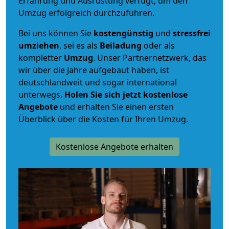
Erfahrung und Ausrüstung verfügt, um den
Umzug erfolgreich durchzuführen.
Bei uns können Sie
kostengünstig
und
stressfrei
umziehen
, sei es als
Beiladung
oder als
kompletter
Umzug
. Unser Partnernetzwerk, das
wir über die Jahre aufgebaut haben, ist
deutschlandweit und sogar international
unterwegs.
Holen Sie sich jetzt kostenlose
Angebote
und erhalten Sie einen ersten
Überblick über die Kosten für Ihren Umzug.
Kostenlose Angebote erhalten