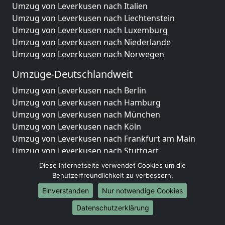
Umzug von Leverkusen nach Italien
Umzug von Leverkusen nach Liechtenstein
Umzug von Leverkusen nach Luxemburg
Umzug von Leverkusen nach Niederlande
Umzug von Leverkusen nach Norwegen
Umzüge-Deutschlandweit
Umzug von Leverkusen nach Berlin
Umzug von Leverkusen nach Hamburg
Umzug von Leverkusen nach München
Umzug von Leverkusen nach Köln
Umzug von Leverkusen nach Frankfurt am Main
Umzug von Leverkusen nach Stuttgart
Umzug von Leverkusen nach Düsseldorf
Diese Internetseite verwendet Cookies um die
Umzug von Leverkusen nach Leipzig
Benutzerfreundlichkeit zu verbessern.
Umzug von Leverkusen nach Dortmund
Einverstanden
Nur notwendige Cookies
Umzug von Leverkusen nach Essen
Datenschutzerklärung
Umzug von Leverkusen nach Bremen
Umzug von Leverkusen nach Dresden