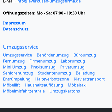
E-Mail:
info@leverkusen-umzugsfirma.de
Öffnungszeiten:
Mo - Sa: 07:00 - 19:30 Uhr
Impressum
Datenschutz
Umzugsservice
Umzugsservice
Behördenumzug
Büroumzug
Fernumzug
Firmenumzug
Laborumzug
Mini Umzug
Praxisumzug
Privatumzug
Seniorenumzug
Studentenumzug
Beiladung
Entrümpelung
Halteverbotszone
Klaviertransport
Möbellift
Haushaltsauflösung
Möbeltaxi
Möbelmitfahrzentrale
Umzugskartons