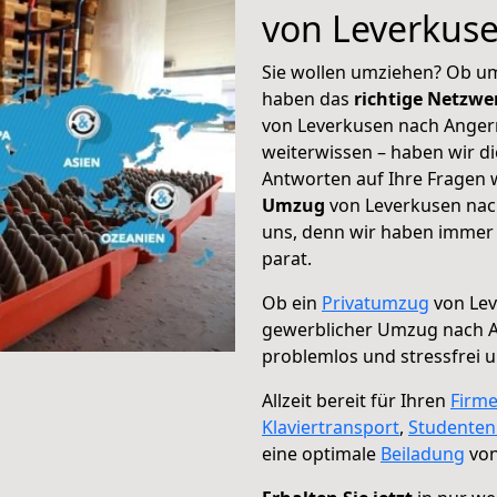
von Leverkus
Sie wollen umziehen? Ob um
haben das
richtige Netzw
von Leverkusen nach Anger
weiterwissen – haben wir di
Antworten auf Ihre Fragen 
Umzug
von Leverkusen nac
uns, denn wir haben immer 
parat.
Ob ein
Privatumzug
von Lev
gewerblicher Umzug nach
problemlos und stressfrei 
Allzeit bereit für Ihren
Firm
Klaviertransport
,
Studente
eine optimale
Beiladung
von