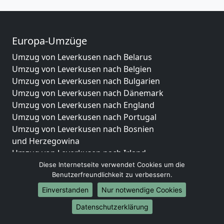
Europa-Umzüge
Umzug von Leverkusen nach Belarus
Umzug von Leverkusen nach Belgien
Umzug von Leverkusen nach Bulgarien
Umzug von Leverkusen nach Dänemark
Umzug von Leverkusen nach England
Umzug von Leverkusen nach Portugal
Umzug von Leverkusen nach Bosnien
und Herzegowina
Umzug von Leverkusen nach Irland
Umzug von Leverkusen nach Lettland
Diese Internetseite verwendet Cookies um die
Benutzerfreundlichkeit zu verbessern.
Umzug von Leverkusen nach Zypern
Umzug von Leverkusen nach Kroatien
Einverstanden
Nur notwendige Cookies
Umzug von Leverkusen nach Estland
Datenschutzerklärung
Umzug von Leverkusen nach Finnland