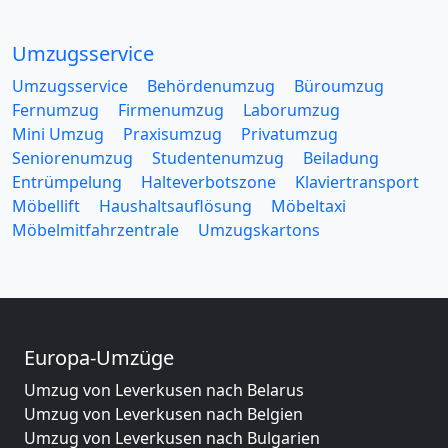
Umzugsservice
Umzugsservice
Behördenumzug
Büroumzug
Fernumzug
Firmenumzug
Laborumzug
Mini Umzug
Praxisumzug
Privatumzug
Seniorenumzug
Studentenumzug
Beiladung
Entrümpelung
Halteverbotszone
Klaviertransport
Möbellift
Haushaltsauflösung
Möbeltaxi
Möbelmitfahrzentrale
Umzugskartons
Europa-Umzüge
Umzug von Leverkusen nach Belarus
Umzug von Leverkusen nach Belgien
Umzug von Leverkusen nach Bulgarien