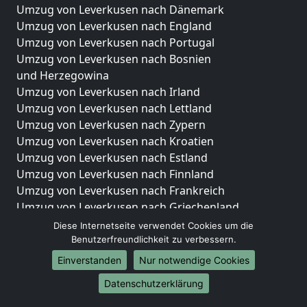
Umzug von Leverkusen nach Dänemark
Umzug von Leverkusen nach England
Umzug von Leverkusen nach Portugal
Umzug von Leverkusen nach Bosnien
und Herzegowina
Umzug von Leverkusen nach Irland
Umzug von Leverkusen nach Lettland
Umzug von Leverkusen nach Zypern
Umzug von Leverkusen nach Kroatien
Umzug von Leverkusen nach Estland
Umzug von Leverkusen nach Finnland
Umzug von Leverkusen nach Frankreich
Umzug von Leverkusen nach Griechenland
Umzug von Leverkusen nach Italien
Diese Internetseite verwendet Cookies um die
Umzug von Leverkusen nach Liechtenstein
Benutzerfreundlichkeit zu verbessern.
Umzug von Leverkusen nach Luxemburg
Einverstanden
Nur notwendige Cookies
Umzug von Leverkusen nach Niederlande
Datenschutzerklärung
Umzug von Leverkusen nach Norwegen