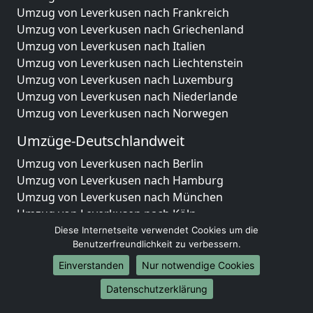
Umzug von Leverkusen nach Frankreich
Umzug von Leverkusen nach Griechenland
Umzug von Leverkusen nach Italien
Umzug von Leverkusen nach Liechtenstein
Umzug von Leverkusen nach Luxemburg
Umzug von Leverkusen nach Niederlande
Umzug von Leverkusen nach Norwegen
Umzüge-Deutschlandweit
Umzug von Leverkusen nach Berlin
Umzug von Leverkusen nach Hamburg
Umzug von Leverkusen nach München
Umzug von Leverkusen nach Köln
Umzug von Leverkusen nach Frankfurt am Main
Diese Internetseite verwendet Cookies um die
Benutzerfreundlichkeit zu verbessern.
Umzug von Leverkusen nach Stuttgart
Umzug von Leverkusen nach Düsseldorf
Einverstanden
Nur notwendige Cookies
Umzug von Leverkusen nach Leipzig
Datenschutzerklärung
Umzug von Leverkusen nach Dortmund