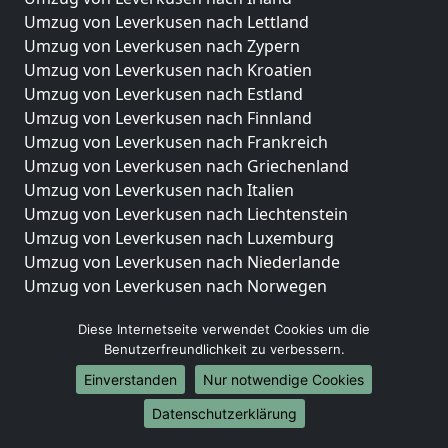
Umzug von Leverkusen nach Lettland
Umzug von Leverkusen nach Zypern
Umzug von Leverkusen nach Kroatien
Umzug von Leverkusen nach Estland
Umzug von Leverkusen nach Finnland
Umzug von Leverkusen nach Frankreich
Umzug von Leverkusen nach Griechenland
Umzug von Leverkusen nach Italien
Umzug von Leverkusen nach Liechtenstein
Umzug von Leverkusen nach Luxemburg
Umzug von Leverkusen nach Niederlande
Umzug von Leverkusen nach Norwegen
Umzüge-Deutschlandweit
Diese Internetseite verwendet Cookies um die
Benutzerfreundlichkeit zu verbessern.
Umzug von Leverkusen nach Berlin
Umzug von Leverkusen nach Hamburg
Einverstanden
Nur notwendige Cookies
Umzug von Leverkusen nach München
Datenschutzerklärung
Umzug von Leverkusen nach Köln