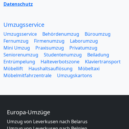
Datenschutz
Umzugsservice
Umzugsservice
Behördenumzug
Büroumzug
Fernumzug
Firmenumzug
Laborumzug
Mini Umzug
Praxisumzug
Privatumzug
Seniorenumzug
Studentenumzug
Beiladung
Entrümpelung
Halteverbotszone
Klaviertransport
Möbellift
Haushaltsauflösung
Möbeltaxi
Möbelmitfahrzentrale
Umzugskartons
Europa-Umzüge
Umzug von Leverkusen nach Belarus
Umzug von Leverkusen nach Belgien