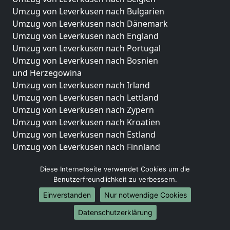
Umzug von Leverkusen nach Bulgarien
Umzug von Leverkusen nach Dänemark
Umzug von Leverkusen nach England
Umzug von Leverkusen nach Portugal
Umzug von Leverkusen nach Bosnien
und Herzegowina
Umzug von Leverkusen nach Irland
Umzug von Leverkusen nach Lettland
Umzug von Leverkusen nach Zypern
Umzug von Leverkusen nach Kroatien
Umzug von Leverkusen nach Estland
Umzug von Leverkusen nach Finnland
Umzug von Leverkusen nach Frankreich
Diese Internetseite verwendet Cookies um die
Umzug von Leverkusen nach Griechenland
Benutzerfreundlichkeit zu verbessern.
Umzug von Leverkusen nach Italien
Umzug von Leverkusen nach Liechtenstein
Einverstanden
Nur notwendige Cookies
Umzug von Leverkusen nach Luxemburg
Datenschutzerklärung
Umzug von Leverkusen nach Niederlande