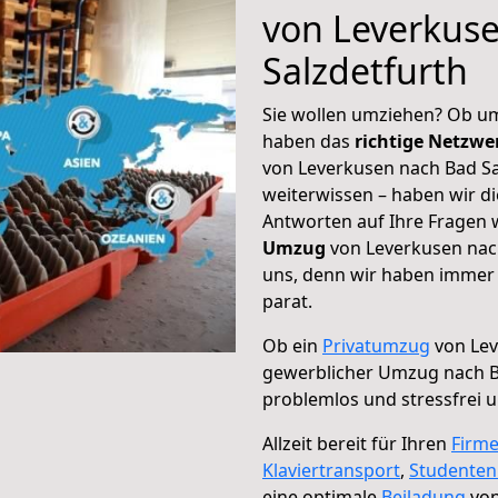
von Leverkus
Salzdetfurth
Sie wollen umziehen? Ob um
haben das
richtige Netzw
von Leverkusen nach Bad Sa
weiterwissen – haben wir di
Antworten auf Ihre Fragen 
Umzug
von Leverkusen nach
uns, denn wir haben immer 
parat.
Ob ein
Privatumzug
von Lev
gewerblicher Umzug nach B
problemlos und stressfrei 
Allzeit bereit für Ihren
Firm
Klaviertransport
,
Studente
eine optimale
Beiladung
von