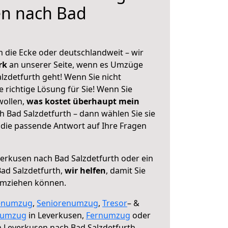
en nach Bad
 die Ecke oder deutschlandweit – wir
erk
an unserer Seite, wenn es Umzüge
lzdetfurth geht! Wenn Sie nicht
e richtige Lösung für Sie! Wenn Sie
wollen,
was kostet überhaupt mein
 Bad Salzdetfurth – dann wählen Sie sie
die passende Antwort auf Ihre Fragen
erkusen nach Bad Salzdetfurth oder ein
ad Salzdetfurth,
wir helfen
, damit Sie
umziehen können.
enumzug
,
Seniorenumzug
,
Tresor
– &
numzug
in Leverkusen,
Fernumzug
oder
 Leverkusen nach Bad Salzdetfurth.