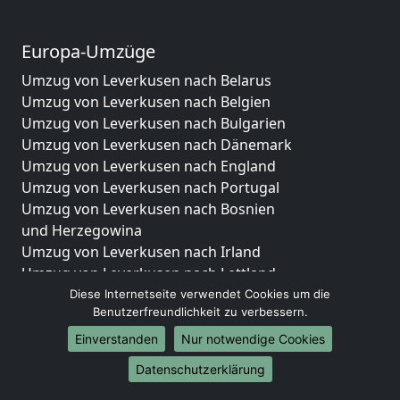
Europa-Umzüge
Umzug von Leverkusen nach Belarus
Umzug von Leverkusen nach Belgien
Umzug von Leverkusen nach Bulgarien
Umzug von Leverkusen nach Dänemark
Umzug von Leverkusen nach England
Umzug von Leverkusen nach Portugal
Umzug von Leverkusen nach Bosnien
und Herzegowina
Umzug von Leverkusen nach Irland
Umzug von Leverkusen nach Lettland
Umzug von Leverkusen nach Zypern
Diese Internetseite verwendet Cookies um die
Benutzerfreundlichkeit zu verbessern.
Umzug von Leverkusen nach Kroatien
Umzug von Leverkusen nach Estland
Einverstanden
Nur notwendige Cookies
Umzug von Leverkusen nach Finnland
Datenschutzerklärung
Umzug von Leverkusen nach Frankreich