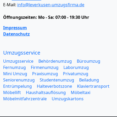
E-Mail:
info@leverkusen-umzugsfirma.de
Öffnungszeiten:
Mo - Sa: 07:00 - 19:30 Uhr
Impressum
Datenschutz
Umzugsservice
Umzugsservice
Behördenumzug
Büroumzug
Fernumzug
Firmenumzug
Laborumzug
Mini Umzug
Praxisumzug
Privatumzug
Seniorenumzug
Studentenumzug
Beiladung
Entrümpelung
Halteverbotszone
Klaviertransport
Möbellift
Haushaltsauflösung
Möbeltaxi
Möbelmitfahrzentrale
Umzugskartons