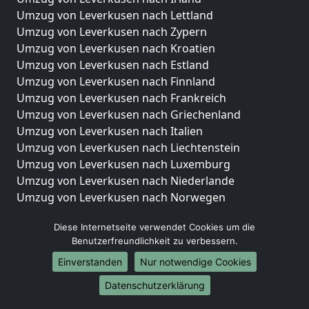
Umzug von Leverkusen nach Lettland
Umzug von Leverkusen nach Zypern
Umzug von Leverkusen nach Kroatien
Umzug von Leverkusen nach Estland
Umzug von Leverkusen nach Finnland
Umzug von Leverkusen nach Frankreich
Umzug von Leverkusen nach Griechenland
Umzug von Leverkusen nach Italien
Umzug von Leverkusen nach Liechtenstein
Umzug von Leverkusen nach Luxemburg
Umzug von Leverkusen nach Niederlande
Umzug von Leverkusen nach Norwegen
Umzüge-Deutschlandweit
Diese Internetseite verwendet Cookies um die
Benutzerfreundlichkeit zu verbessern.
Umzug von Leverkusen nach Berlin
Umzug von Leverkusen nach Hamburg
Einverstanden
Nur notwendige Cookies
Umzug von Leverkusen nach München
Datenschutzerklärung
Umzug von Leverkusen nach Köln