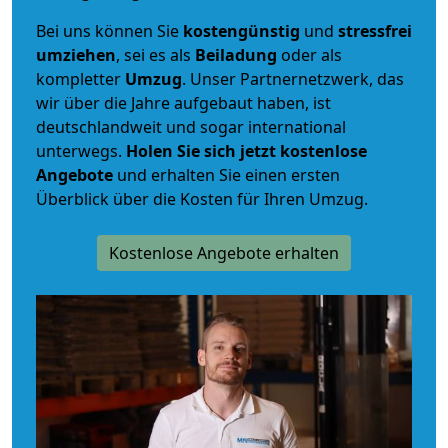
Bei uns können Sie
kostengünstig
und
stressfrei
umziehen
, sei es als
Beiladung
oder als
kompletter
Umzug
. Unser Partnernetzwerk, das
wir über die Jahre aufgebaut haben, ist
deutschlandweit und sogar international
unterwegs.
Holen Sie sich jetzt kostenlose
Angebote
und erhalten Sie einen ersten
Überblick über die Kosten für Ihren Umzug.
Kostenlose Angebote erhalten