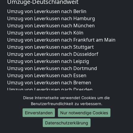
Umzüge-Deutschlandweit
Umzug von Leverkusen nach Berlin
Umzug von Leverkusen nach Hamburg
Umzug von Leverkusen nach München
Umzug von Leverkusen nach Köln
Umzug von Leverkusen nach Frankfurt am Main
Umzug von Leverkusen nach Stuttgart
Umzug von Leverkusen nach Düsseldorf
Umzug von Leverkusen nach Leipzig
Umzug von Leverkusen nach Dortmund
Umzug von Leverkusen nach Essen
Umzug von Leverkusen nach Bremen
Umzug von Leverkusen nach Dresden
Umzug von Leverkusen nach Hannover
Diese Internetseite verwendet Cookies um die
Umzug von Leverkusen nach Nürnberg
Benutzerfreundlichkeit zu verbessern.
Umzug von Leverkusen nach Duisburg
Einverstanden
Nur notwendige Cookies
Umzug von Leverkusen nach Bochum
Datenschutzerklärung
Umzug von Leverkusen nach Wuppertal
Umzug von Leverkusen nach Bielefeld