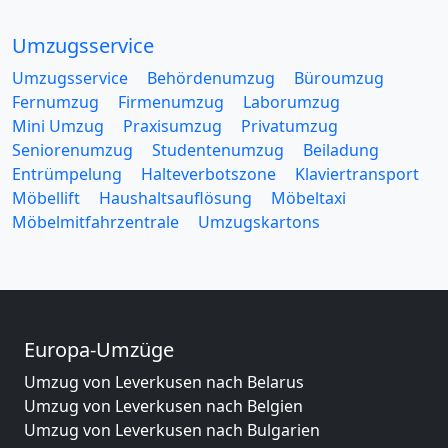
Umzugsservice
Umzugsservice
Behördenumzug
Büroumzug
Fernumzug
Firmenumzug
Laborumzug
Mini Umzug
Praxisumzug
Privatumzug
Seniorenumzug
Studentenumzug
Beiladung
Entrümpelung
Halteverbotszone
Klaviertransport
Möbellift
Haushaltsauflösung
Möbeltaxi
Möbelmitfahrzentrale
Umzugskartons
Europa-Umzüge
Umzug von Leverkusen nach Belarus
Umzug von Leverkusen nach Belgien
Umzug von Leverkusen nach Bulgarien