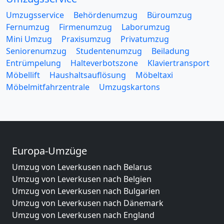
Umzugsservice
Behördenumzug
Büroumzug
Fernumzug
Firmenumzug
Laborumzug
Mini Umzug
Praxisumzug
Privatumzug
Seniorenumzug
Studentenumzug
Beiladung
Entrümpelung
Halteverbotszone
Klaviertransport
Möbellift
Haushaltsauflösung
Möbeltaxi
Möbelmitfahrzentrale
Umzugskartons
Europa-Umzüge
Umzug von Leverkusen nach Belarus
Umzug von Leverkusen nach Belgien
Umzug von Leverkusen nach Bulgarien
Umzug von Leverkusen nach Dänemark
Umzug von Leverkusen nach England