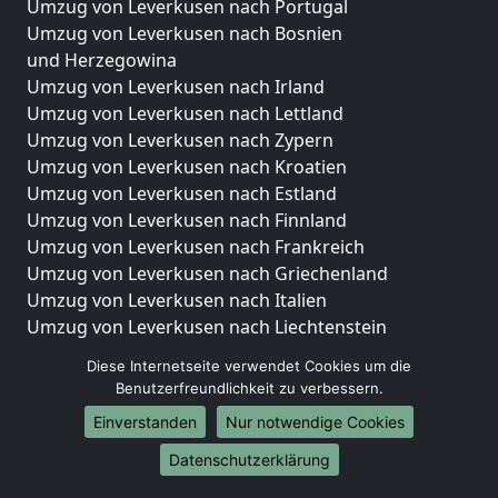
Umzug von Leverkusen nach Portugal
Umzug von Leverkusen nach Bosnien
und Herzegowina
Umzug von Leverkusen nach Irland
Umzug von Leverkusen nach Lettland
Umzug von Leverkusen nach Zypern
Umzug von Leverkusen nach Kroatien
Umzug von Leverkusen nach Estland
Umzug von Leverkusen nach Finnland
Umzug von Leverkusen nach Frankreich
Umzug von Leverkusen nach Griechenland
Umzug von Leverkusen nach Italien
Umzug von Leverkusen nach Liechtenstein
Umzug von Leverkusen nach Luxemburg
Diese Internetseite verwendet Cookies um die
Umzug von Leverkusen nach Niederlande
Benutzerfreundlichkeit zu verbessern.
Umzug von Leverkusen nach Norwegen
Einverstanden
Nur notwendige Cookies
Umzüge-Deutschlandweit
Datenschutzerklärung
Umzug von Leverkusen nach Berlin