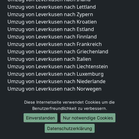
Umzug von Leverkusen nach Lettland
Umzug von Leverkusen nach Zypern
Umzug von Leverkusen nach Kroatien
Umzug von Leverkusen nach Estland
Umzug von Leverkusen nach Finnland
Umzug von Leverkusen nach Frankreich
Umzug von Leverkusen nach Griechenland
Umzug von Leverkusen nach Italien
Umzug von Leverkusen nach Liechtenstein
Umzug von Leverkusen nach Luxemburg
Umzug von Leverkusen nach Niederlande
Umzug von Leverkusen nach Norwegen
Umzüge-Deutschlandweit
Diese Internetseite verwendet Cookies um die
Benutzerfreundlichkeit zu verbessern.
Umzug von Leverkusen nach Berlin
Umzug von Leverkusen nach Hamburg
Einverstanden
Nur notwendige Cookies
Umzug von Leverkusen nach München
Datenschutzerklärung
Umzug von Leverkusen nach Köln