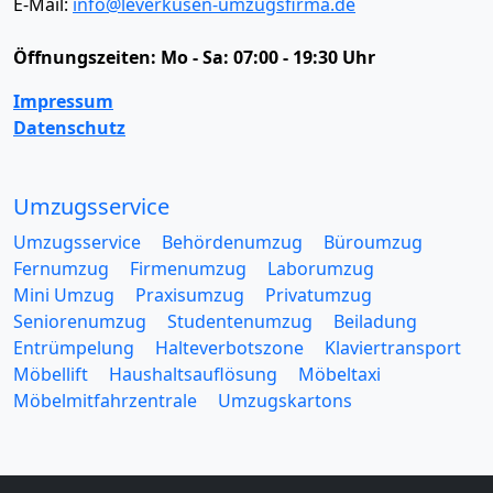
E-Mail:
info@leverkusen-umzugsfirma.de
Öffnungszeiten:
Mo - Sa: 07:00 - 19:30 Uhr
Impressum
Datenschutz
Umzugsservice
Umzugsservice
Behördenumzug
Büroumzug
Fernumzug
Firmenumzug
Laborumzug
Mini Umzug
Praxisumzug
Privatumzug
Seniorenumzug
Studentenumzug
Beiladung
Entrümpelung
Halteverbotszone
Klaviertransport
Möbellift
Haushaltsauflösung
Möbeltaxi
Möbelmitfahrzentrale
Umzugskartons