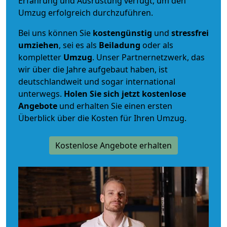
Erfahrung und Ausrüstung verfügt, um den
Umzug erfolgreich durchzuführen.
Bei uns können Sie
kostengünstig
und
stressfrei
umziehen
, sei es als
Beiladung
oder als
kompletter
Umzug
. Unser Partnernetzwerk, das
wir über die Jahre aufgebaut haben, ist
deutschlandweit und sogar international
unterwegs.
Holen Sie sich jetzt kostenlose
Angebote
und erhalten Sie einen ersten
Überblick über die Kosten für Ihren Umzug.
Kostenlose Angebote erhalten