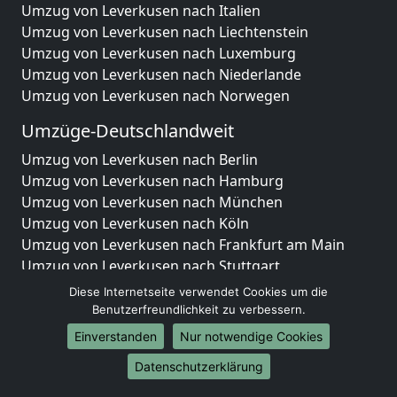
Umzug von Leverkusen nach Italien
Umzug von Leverkusen nach Liechtenstein
Umzug von Leverkusen nach Luxemburg
Umzug von Leverkusen nach Niederlande
Umzug von Leverkusen nach Norwegen
Umzüge-Deutschlandweit
Umzug von Leverkusen nach Berlin
Umzug von Leverkusen nach Hamburg
Umzug von Leverkusen nach München
Umzug von Leverkusen nach Köln
Umzug von Leverkusen nach Frankfurt am Main
Umzug von Leverkusen nach Stuttgart
Umzug von Leverkusen nach Düsseldorf
Diese Internetseite verwendet Cookies um die
Umzug von Leverkusen nach Leipzig
Benutzerfreundlichkeit zu verbessern.
Umzug von Leverkusen nach Dortmund
Einverstanden
Nur notwendige Cookies
Umzug von Leverkusen nach Essen
Datenschutzerklärung
Umzug von Leverkusen nach Bremen
Umzug von Leverkusen nach Dresden