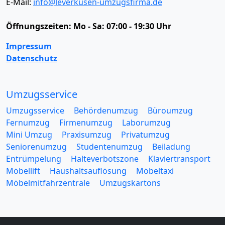
E-Mail:
info@leverkusen-umzugsfirma.de
Öffnungszeiten:
Mo - Sa: 07:00 - 19:30 Uhr
Impressum
Datenschutz
Umzugsservice
Umzugsservice
Behördenumzug
Büroumzug
Fernumzug
Firmenumzug
Laborumzug
Mini Umzug
Praxisumzug
Privatumzug
Seniorenumzug
Studentenumzug
Beiladung
Entrümpelung
Halteverbotszone
Klaviertransport
Möbellift
Haushaltsauflösung
Möbeltaxi
Möbelmitfahrzentrale
Umzugskartons