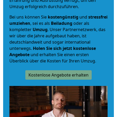
Erfahrung und Ausrüstung verfügt, um den
Umzug erfolgreich durchzuführen.
Bei uns können Sie
kostengünstig
und
stressfrei
umziehen
, sei es als
Beiladung
oder als
kompletter
Umzug
. Unser Partnernetzwerk, das
wir über die Jahre aufgebaut haben, ist
deutschlandweit und sogar international
unterwegs.
Holen Sie sich jetzt kostenlose
Angebote
und erhalten Sie einen ersten
Überblick über die Kosten für Ihren Umzug.
Kostenlose Angebote erhalten