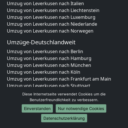
Umzug von Leverkusen nach Italien
Umzug von Leverkusen nach Liechtenstein
Umzug von Leverkusen nach Luxemburg
Umzug von Leverkusen nach Niederlande
Umzug von Leverkusen nach Norwegen
Umzüge-Deutschlandweit
Umzug von Leverkusen nach Berlin
Umzug von Leverkusen nach Hamburg
Umzug von Leverkusen nach München
Umzug von Leverkusen nach Köln
Umzug von Leverkusen nach Frankfurt am Main
Umzug von Leverkusen nach Stuttgart
Umzug von Leverkusen nach Düsseldorf
Diese Internetseite verwendet Cookies um die
Umzug von Leverkusen nach Leipzig
Benutzerfreundlichkeit zu verbessern.
Umzug von Leverkusen nach Dortmund
Einverstanden
Nur notwendige Cookies
Umzug von Leverkusen nach Essen
Datenschutzerklärung
Umzug von Leverkusen nach Bremen
Umzug von Leverkusen nach Dresden