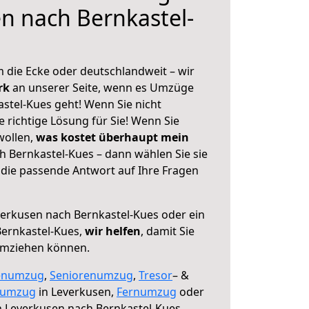
n nach Bernkastel-
 die Ecke oder deutschlandweit – wir
erk
an unserer Seite, wenn es Umzüge
stel-Kues geht! Wenn Sie nicht
e richtige Lösung für Sie! Wenn Sie
wollen,
was kostet überhaupt mein
 Bernkastel-Kues – dann wählen Sie sie
die passende Antwort auf Ihre Fragen
erkusen nach Bernkastel-Kues oder ein
ernkastel-Kues,
wir helfen
, damit Sie
umziehen können.
enumzug
,
Seniorenumzug
,
Tresor
– &
numzug
in Leverkusen,
Fernumzug
oder
 Leverkusen nach Bernkastel-Kues.