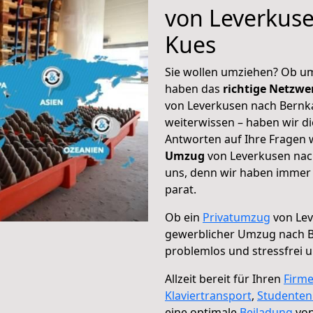
von Leverkuse
Kues
Sie wollen umziehen? Ob um
haben das
richtige Netzw
von Leverkusen nach Bernka
weiterwissen – haben wir di
Antworten auf Ihre Fragen 
Umzug
von Leverkusen nach
uns, denn wir haben immer 
parat.
Ob ein
Privatumzug
von Lev
gewerblicher Umzug nach B
problemlos und stressfrei 
Allzeit bereit für Ihren
Firm
Klaviertransport
,
Studente
eine optimale
Beiladung
von