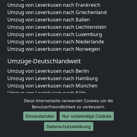
Umzug von Leverkusen nach Frankreich
Umzug von Leverkusen nach Griechenland
Umzug von Leverkusen nach Italien
Umzug von Leverkusen nach Liechtenstein
Umzug von Leverkusen nach Luxemburg
Umzug von Leverkusen nach Niederlande
Umzug von Leverkusen nach Norwegen
Umzüge-Deutschlandweit
Umzug von Leverkusen nach Berlin
Umzug von Leverkusen nach Hamburg
Umzug von Leverkusen nach München
Umzug von Leverkusen nach Köln
Umzug von Leverkusen nach Frankfurt am Main
Diese Internetseite verwendet Cookies um die
Umzug von Leverkusen nach Stuttgart
Benutzerfreundlichkeit zu verbessern.
Umzug von Leverkusen nach Düsseldorf
Einverstanden
Nur notwendige Cookies
Umzug von Leverkusen nach Leipzig
Datenschutzerklärung
Umzug von Leverkusen nach Dortmund
Umzug von Leverkusen nach Essen