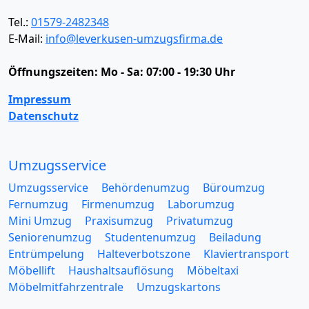
Tel.:
01579-2482348
E-Mail:
info@leverkusen-umzugsfirma.de
Öffnungszeiten:
Mo - Sa: 07:00 - 19:30 Uhr
Impressum
Datenschutz
Umzugsservice
Umzugsservice
Behördenumzug
Büroumzug
Fernumzug
Firmenumzug
Laborumzug
Mini Umzug
Praxisumzug
Privatumzug
Seniorenumzug
Studentenumzug
Beiladung
Entrümpelung
Halteverbotszone
Klaviertransport
Möbellift
Haushaltsauflösung
Möbeltaxi
Möbelmitfahrzentrale
Umzugskartons