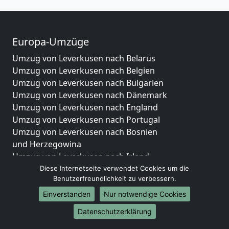
Europa-Umzüge
Umzug von Leverkusen nach Belarus
Umzug von Leverkusen nach Belgien
Umzug von Leverkusen nach Bulgarien
Umzug von Leverkusen nach Dänemark
Umzug von Leverkusen nach England
Umzug von Leverkusen nach Portugal
Umzug von Leverkusen nach Bosnien
und Herzegowina
Umzug von Leverkusen nach Irland
Umzug von Leverkusen nach Lettland
Diese Internetseite verwendet Cookies um die
Benutzerfreundlichkeit zu verbessern.
Umzug von Leverkusen nach Zypern
Umzug von Leverkusen nach Kroatien
Einverstanden
Nur notwendige Cookies
Umzug von Leverkusen nach Estland
Datenschutzerklärung
Umzug von Leverkusen nach Finnland