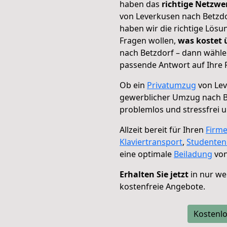
haben das
richtige Netzw
von Leverkusen nach Betzdo
haben wir die richtige Lösu
Fragen wollen,
was kostet
nach Betzdorf – dann wähle
passende Antwort auf Ihre 
Ob ein
Privatumzug
von Lev
gewerblicher Umzug nach B
problemlos und stressfrei 
Allzeit bereit für Ihren
Firm
Klaviertransport
,
Studente
eine optimale
Beiladung
von
Erhalten Sie jetzt
in nur we
kostenfreie Angebote.
Kostenlo