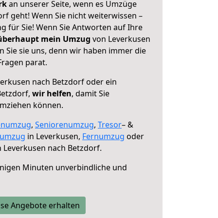
erk
an unserer Seite, wenn es Umzüge
rf geht! Wenn Sie nicht weiterwissen –
ng für Sie! Wenn Sie Antworten auf Ihre
 überhaupt mein Umzug
von Leverkusen
n Sie sie uns, denn wir haben immer die
Fragen parat.
erkusen nach Betzdorf oder ein
etzdorf,
wir helfen
, damit Sie
umziehen können.
enumzug
,
Seniorenumzug
,
Tresor
– &
numzug
in Leverkusen,
Fernumzug
oder
 Leverkusen nach Betzdorf.
nigen Minuten unverbindliche und
se Angebote erhalten