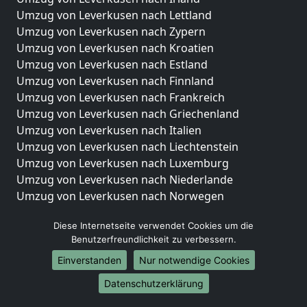
Umzug von Leverkusen nach Lettland
Umzug von Leverkusen nach Zypern
Umzug von Leverkusen nach Kroatien
Umzug von Leverkusen nach Estland
Umzug von Leverkusen nach Finnland
Umzug von Leverkusen nach Frankreich
Umzug von Leverkusen nach Griechenland
Umzug von Leverkusen nach Italien
Umzug von Leverkusen nach Liechtenstein
Umzug von Leverkusen nach Luxemburg
Umzug von Leverkusen nach Niederlande
Umzug von Leverkusen nach Norwegen
Umzüge-Deutschlandweit
Diese Internetseite verwendet Cookies um die
Benutzerfreundlichkeit zu verbessern.
Umzug von Leverkusen nach Berlin
Umzug von Leverkusen nach Hamburg
Einverstanden
Nur notwendige Cookies
Umzug von Leverkusen nach München
Datenschutzerklärung
Umzug von Leverkusen nach Köln