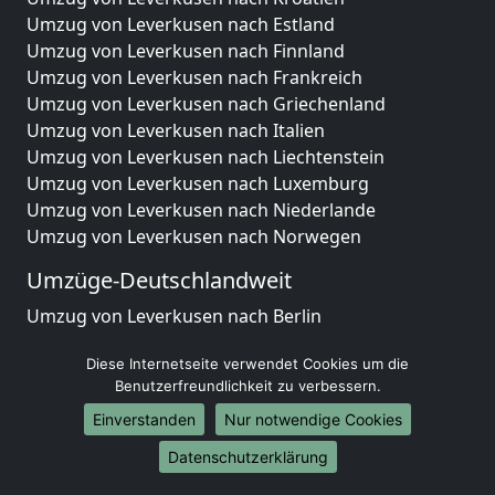
Umzug von Leverkusen nach Estland
Umzug von Leverkusen nach Finnland
Umzug von Leverkusen nach Frankreich
Umzug von Leverkusen nach Griechenland
Umzug von Leverkusen nach Italien
Umzug von Leverkusen nach Liechtenstein
Umzug von Leverkusen nach Luxemburg
Umzug von Leverkusen nach Niederlande
Umzug von Leverkusen nach Norwegen
Umzüge-Deutschlandweit
Umzug von Leverkusen nach Berlin
Umzug von Leverkusen nach Hamburg
Diese Internetseite verwendet Cookies um die
Umzug von Leverkusen nach München
Benutzerfreundlichkeit zu verbessern.
Umzug von Leverkusen nach Köln
Umzug von Leverkusen nach Frankfurt am Main
Einverstanden
Nur notwendige Cookies
Umzug von Leverkusen nach Stuttgart
Datenschutzerklärung
Umzug von Leverkusen nach Düsseldorf