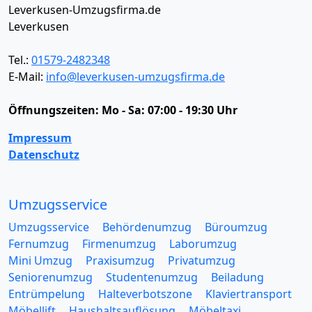
Leverkusen-Umzugsfirma.de
Leverkusen
Tel.:
01579-2482348
E-Mail:
info@leverkusen-umzugsfirma.de
Öffnungszeiten:
Mo - Sa: 07:00 - 19:30 Uhr
Impressum
Datenschutz
Umzugsservice
Umzugsservice
Behördenumzug
Büroumzug
Fernumzug
Firmenumzug
Laborumzug
Mini Umzug
Praxisumzug
Privatumzug
Seniorenumzug
Studentenumzug
Beiladung
Entrümpelung
Halteverbotszone
Klaviertransport
Möbellift
Haushaltsauflösung
Möbeltaxi