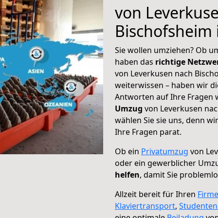
von Leverkus
Bischofsheim 
Sie wollen umziehen? Ob um
haben das
richtige Netzw
von Leverkusen nach Bischo
weiterwissen – haben wir di
Antworten auf Ihre Fragen 
Umzug
von Leverkusen nac
wählen Sie sie uns, denn w
Ihre Fragen parat.
Ob ein
Privatumzug
von Lev
oder ein gewerblicher Umz
helfen
, damit Sie probleml
Allzeit bereit für Ihren
Firm
Klaviertransport
,
Studente
eine optimale
Beiladung
von