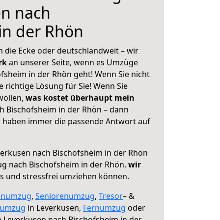
en nach
in der Rhön
 die Ecke oder deutschlandweit – wir
erk
an unserer Seite, wenn es Umzüge
fsheim in der Rhön geht! Wenn Sie nicht
e richtige Lösung für Sie! Wenn Sie
wollen,
was kostet überhaupt mein
h Bischofsheim in der Rhön – dann
ir haben immer die passende Antwort auf
erkusen nach Bischofsheim in der Rhön
ug nach Bischofsheim in der Rhön,
wir
os und stressfrei umziehen können.
enumzug
,
Seniorenumzug
,
Tresor
– &
numzug
in Leverkusen,
Fernumzug
oder
 Leverkusen nach Bischofsheim in der