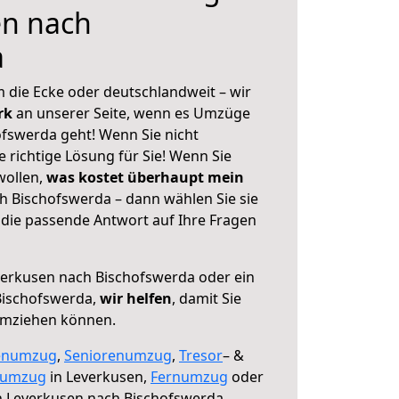
en nach
a
 die Ecke oder deutschlandweit – wir
erk
an unserer Seite, wenn es Umzüge
fswerda geht! Wenn Sie nicht
e richtige Lösung für Sie! Wenn Sie
wollen,
was kostet überhaupt mein
 Bischofswerda – dann wählen Sie sie
die passende Antwort auf Ihre Fragen
erkusen nach Bischofswerda oder ein
Bischofswerda,
wir helfen
, damit Sie
umziehen können.
enumzug
,
Seniorenumzug
,
Tresor
– &
numzug
in Leverkusen,
Fernumzug
oder
 Leverkusen nach Bischofswerda.