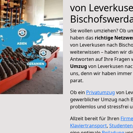
von Leverkus
Bischofswerd
Sie wollen umziehen? Ob um
haben das
richtige Netzw
von Leverkusen nach Bischo
weiterwissen – haben wir di
Antworten auf Ihre Fragen 
Umzug
von Leverkusen nach
uns, denn wir haben immer 
parat.
Ob ein
Privatumzug
von Lev
gewerblicher Umzug nach 
problemlos und stressfrei 
Allzeit bereit für Ihren
Firm
Klaviertransport
,
Studente
eine optimale
Beiladung
von