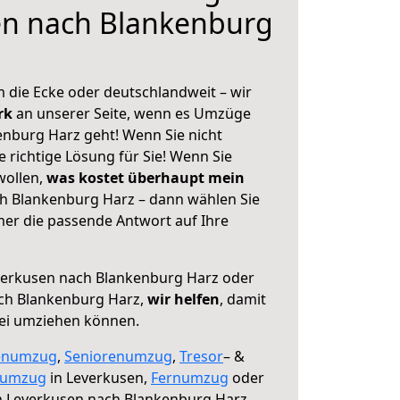
en nach Blankenburg
 die Ecke oder deutschlandweit – wir
erk
an unserer Seite, wenn es Umzüge
nburg Harz geht! Wenn Sie nicht
e richtige Lösung für Sie! Wenn Sie
wollen,
was kostet überhaupt mein
h Blankenburg Harz – dann wählen Sie
mer die passende Antwort auf Ihre
erkusen nach Blankenburg Harz oder
ch Blankenburg Harz,
wir helfen
, damit
rei umziehen können.
enumzug
,
Seniorenumzug
,
Tresor
– &
numzug
in Leverkusen,
Fernumzug
oder
 Leverkusen nach Blankenburg Harz.