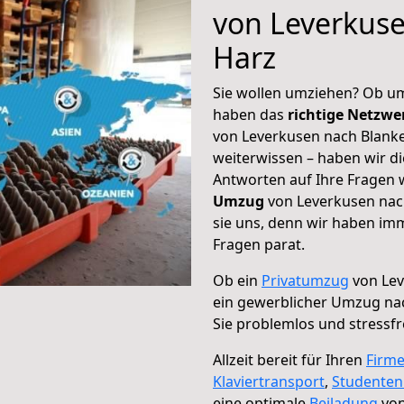
von Leverkus
Harz
Sie wollen umziehen? Ob um
haben das
richtige Netzw
von Leverkusen nach Blanke
weiterwissen – haben wir di
Antworten auf Ihre Fragen 
Umzug
von Leverkusen nac
sie uns, denn wir haben im
Fragen parat.
Ob ein
Privatumzug
von Lev
ein gewerblicher Umzug na
Sie problemlos und stressf
Allzeit bereit für Ihren
Firm
Klaviertransport
,
Studente
eine optimale
Beiladung
von