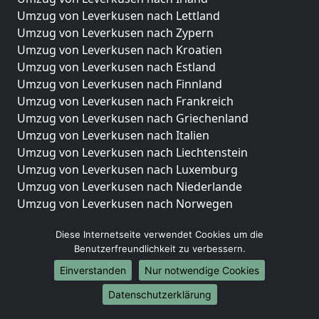
Umzug von Leverkusen nach Lettland
Umzug von Leverkusen nach Zypern
Umzug von Leverkusen nach Kroatien
Umzug von Leverkusen nach Estland
Umzug von Leverkusen nach Finnland
Umzug von Leverkusen nach Frankreich
Umzug von Leverkusen nach Griechenland
Umzug von Leverkusen nach Italien
Umzug von Leverkusen nach Liechtenstein
Umzug von Leverkusen nach Luxemburg
Umzug von Leverkusen nach Niederlande
Umzug von Leverkusen nach Norwegen
Umzüge-Deutschlandweit
Diese Internetseite verwendet Cookies um die
Benutzerfreundlichkeit zu verbessern.
Umzug von Leverkusen nach Berlin
Umzug von Leverkusen nach Hamburg
Einverstanden
Nur notwendige Cookies
Umzug von Leverkusen nach München
Datenschutzerklärung
Umzug von Leverkusen nach Köln