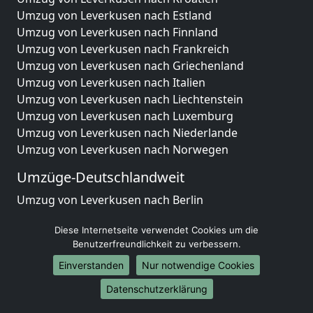
Umzug von Leverkusen nach Estland
Umzug von Leverkusen nach Finnland
Umzug von Leverkusen nach Frankreich
Umzug von Leverkusen nach Griechenland
Umzug von Leverkusen nach Italien
Umzug von Leverkusen nach Liechtenstein
Umzug von Leverkusen nach Luxemburg
Umzug von Leverkusen nach Niederlande
Umzug von Leverkusen nach Norwegen
Umzüge-Deutschlandweit
Umzug von Leverkusen nach Berlin
Umzug von Leverkusen nach Hamburg
Diese Internetseite verwendet Cookies um die
Umzug von Leverkusen nach München
Benutzerfreundlichkeit zu verbessern.
Umzug von Leverkusen nach Köln
Umzug von Leverkusen nach Frankfurt am Main
Einverstanden
Nur notwendige Cookies
Umzug von Leverkusen nach Stuttgart
Datenschutzerklärung
Umzug von Leverkusen nach Düsseldorf