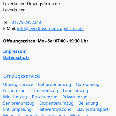
Leverkusen-Umzugsfirma.de
Leverkusen
Tel.:
01579-2482348
E-Mail:
info@leverkusen-umzugsfirma.de
Öffnungszeiten:
Mo - Sa: 07:00 - 19:30 Uhr
Impressum
Datenschutz
Umzugsservice
Umzugsservice
Behördenumzug
Büroumzug
Fernumzug
Firmenumzug
Laborumzug
Mini Umzug
Praxisumzug
Privatumzug
Seniorenumzug
Studentenumzug
Beiladung
Entrümpelung
Halteverbotszone
Klaviertransport
Möbellift
Haushaltsauflösung
Möbeltaxi