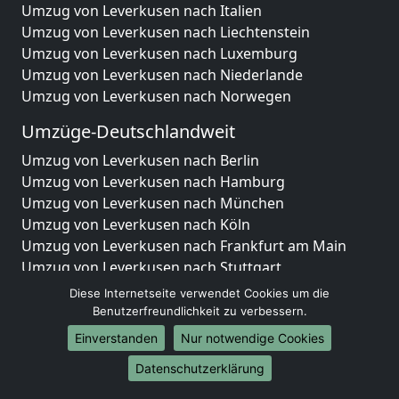
Umzug von Leverkusen nach Italien
Umzug von Leverkusen nach Liechtenstein
Umzug von Leverkusen nach Luxemburg
Umzug von Leverkusen nach Niederlande
Umzug von Leverkusen nach Norwegen
Umzüge-Deutschlandweit
Umzug von Leverkusen nach Berlin
Umzug von Leverkusen nach Hamburg
Umzug von Leverkusen nach München
Umzug von Leverkusen nach Köln
Umzug von Leverkusen nach Frankfurt am Main
Umzug von Leverkusen nach Stuttgart
Umzug von Leverkusen nach Düsseldorf
Diese Internetseite verwendet Cookies um die
Umzug von Leverkusen nach Leipzig
Benutzerfreundlichkeit zu verbessern.
Umzug von Leverkusen nach Dortmund
Einverstanden
Nur notwendige Cookies
Umzug von Leverkusen nach Essen
Datenschutzerklärung
Umzug von Leverkusen nach Bremen
Umzug von Leverkusen nach Dresden