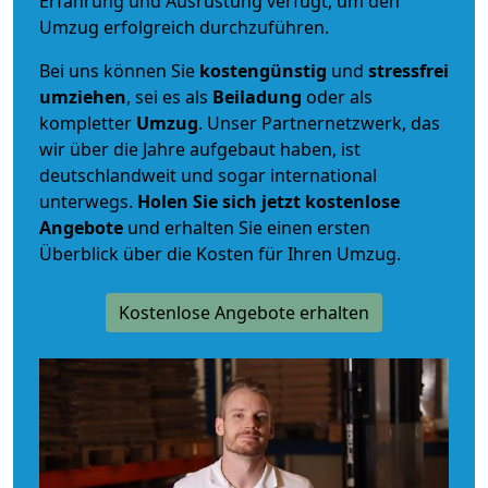
Erfahrung und Ausrüstung verfügt, um den
Umzug erfolgreich durchzuführen.
Bei uns können Sie
kostengünstig
und
stressfrei
umziehen
, sei es als
Beiladung
oder als
kompletter
Umzug
. Unser Partnernetzwerk, das
wir über die Jahre aufgebaut haben, ist
deutschlandweit und sogar international
unterwegs.
Holen Sie sich jetzt kostenlose
Angebote
und erhalten Sie einen ersten
Überblick über die Kosten für Ihren Umzug.
Kostenlose Angebote erhalten