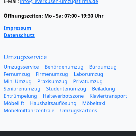
E-Mail:
info@leverkusen-umzugsfirma.de
Öffnungszeiten:
Mo - Sa: 07:00 - 19:30 Uhr
Impressum
Datenschutz
Umzugsservice
Umzugsservice
Behördenumzug
Büroumzug
Fernumzug
Firmenumzug
Laborumzug
Mini Umzug
Praxisumzug
Privatumzug
Seniorenumzug
Studentenumzug
Beiladung
Entrümpelung
Halteverbotszone
Klaviertransport
Möbellift
Haushaltsauflösung
Möbeltaxi
Möbelmitfahrzentrale
Umzugskartons