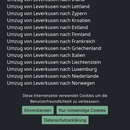
Umzug von Leverkusen nach Lettland
Umzug von Leverkusen nach Zypern
Umzug von Leverkusen nach Kroatien
Umzug von Leverkusen nach Estland
Umzug von Leverkusen nach Finnland
Umzug von Leverkusen nach Frankreich
Umzug von Leverkusen nach Griechenland
Umzug von Leverkusen nach Italien
Umzug von Leverkusen nach Liechtenstein
Umzug von Leverkusen nach Luxemburg
Umzug von Leverkusen nach Niederlande
Umzug von Leverkusen nach Norwegen
Umzüge-Deutschlandweit
Diese Internetseite verwendet Cookies um die
Benutzerfreundlichkeit zu verbessern.
Umzug von Leverkusen nach Berlin
Umzug von Leverkusen nach Hamburg
Einverstanden
Nur notwendige Cookies
Umzug von Leverkusen nach München
Datenschutzerklärung
Umzug von Leverkusen nach Köln