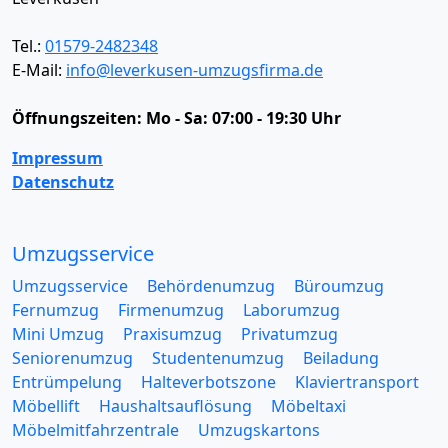
Tel.:
01579-2482348
E-Mail:
info@leverkusen-umzugsfirma.de
Öffnungszeiten:
Mo - Sa: 07:00 - 19:30 Uhr
Impressum
Datenschutz
Umzugsservice
Umzugsservice
Behördenumzug
Büroumzug
Fernumzug
Firmenumzug
Laborumzug
Mini Umzug
Praxisumzug
Privatumzug
Seniorenumzug
Studentenumzug
Beiladung
Entrümpelung
Halteverbotszone
Klaviertransport
Möbellift
Haushaltsauflösung
Möbeltaxi
Möbelmitfahrzentrale
Umzugskartons