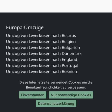
Europa-Umzüge
Umzug von Leverkusen nach Belarus
Umzug von Leverkusen nach Belgien
Umzug von Leverkusen nach Bulgarien
Umzug von Leverkusen nach Dänemark
Umzug von Leverkusen nach England
Umzug von Leverkusen nach Portugal
Umzug von Leverkusen nach Bosnien
und Herzegowina
Diese Internetseite verwendet Cookies um die
Umzug von Leverkusen nach Irland
Benutzerfreundlichkeit zu verbessern.
Umzug von Leverkusen nach Lettland
Umzug von Leverkusen nach Zypern
Einverstanden
Nur notwendige Cookies
Umzug von Leverkusen nach Kroatien
Datenschutzerklärung
Umzug von Leverkusen nach Estland