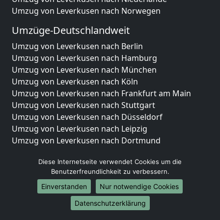
Umzug von Leverkusen nach Norwegen
Umzüge-Deutschlandweit
Umzug von Leverkusen nach Berlin
Umzug von Leverkusen nach Hamburg
Umzug von Leverkusen nach München
Umzug von Leverkusen nach Köln
Umzug von Leverkusen nach Frankfurt am Main
Umzug von Leverkusen nach Stuttgart
Umzug von Leverkusen nach Düsseldorf
Umzug von Leverkusen nach Leipzig
Umzug von Leverkusen nach Dortmund
Umzug von Leverkusen nach Essen
Diese Internetseite verwendet Cookies um die
Umzug von Leverkusen nach Bremen
Benutzerfreundlichkeit zu verbessern.
Umzug von Leverkusen nach Dresden
Umzug von Leverkusen nach Hannover
Einverstanden
Nur notwendige Cookies
Umzug von Leverkusen nach Nürnberg
Datenschutzerklärung
Umzug von Leverkusen nach Duisburg