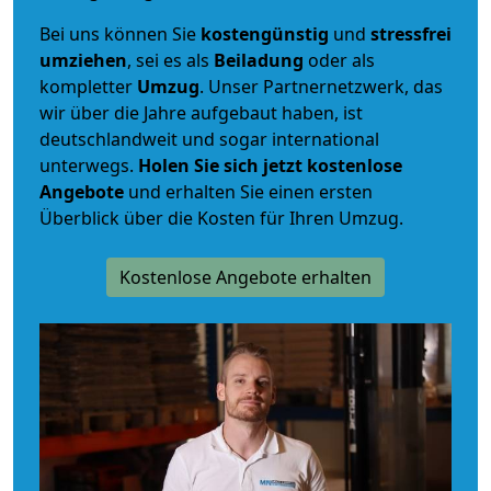
Bei uns können Sie
kostengünstig
und
stressfrei
umziehen
, sei es als
Beiladung
oder als
kompletter
Umzug
. Unser Partnernetzwerk, das
wir über die Jahre aufgebaut haben, ist
deutschlandweit und sogar international
unterwegs.
Holen Sie sich jetzt kostenlose
Angebote
und erhalten Sie einen ersten
Überblick über die Kosten für Ihren Umzug.
Kostenlose Angebote erhalten