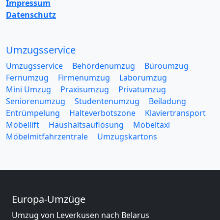
Impressum
Datenschutz
Umzugsservice
Umzugsservice
Behördenumzug
Büroumzug
Fernumzug
Firmenumzug
Laborumzug
Mini Umzug
Praxisumzug
Privatumzug
Seniorenumzug
Studentenumzug
Beiladung
Entrümpelung
Halteverbotszone
Klaviertransport
Möbellift
Haushaltsauflösung
Möbeltaxi
Möbelmitfahrzentrale
Umzugskartons
Europa-Umzüge
Umzug von Leverkusen nach Belarus