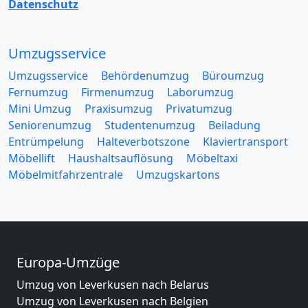
Datenschutz
Umzugsservice
Umzugsservice
Behördenumzug
Büroumzug
Fernumzug
Firmenumzug
Laborumzug
Mini Umzug
Praxisumzug
Privatumzug
Seniorenumzug
Studentenumzug
Beiladung
Entrümpelung
Halteverbotszone
Klaviertransport
Möbellift
Haushaltsauflösung
Möbeltaxi
Möbelmitfahrzentrale
Umzugskartons
Europa-Umzüge
Umzug von Leverkusen nach Belarus
Umzug von Leverkusen nach Belgien