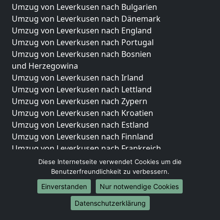
Umzug von Leverkusen nach Bulgarien
Umzug von Leverkusen nach Dänemark
Umzug von Leverkusen nach England
Umzug von Leverkusen nach Portugal
Umzug von Leverkusen nach Bosnien
und Herzegowina
Umzug von Leverkusen nach Irland
Umzug von Leverkusen nach Lettland
Umzug von Leverkusen nach Zypern
Umzug von Leverkusen nach Kroatien
Umzug von Leverkusen nach Estland
Umzug von Leverkusen nach Finnland
Umzug von Leverkusen nach Frankreich
Umzug von Leverkusen nach Griechenland
Diese Internetseite verwendet Cookies um die
Umzug von Leverkusen nach Italien
Benutzerfreundlichkeit zu verbessern.
Umzug von Leverkusen nach Liechtenstein
Einverstanden
Nur notwendige Cookies
Umzug von Leverkusen nach Luxemburg
Datenschutzerklärung
Umzug von Leverkusen nach Niederlande
Umzug von Leverkusen nach Norwegen