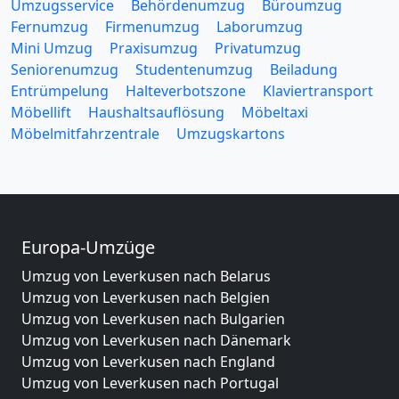
Umzugsservice
Behördenumzug
Büroumzug
Fernumzug
Firmenumzug
Laborumzug
Mini Umzug
Praxisumzug
Privatumzug
Seniorenumzug
Studentenumzug
Beiladung
Entrümpelung
Halteverbotszone
Klaviertransport
Möbellift
Haushaltsauflösung
Möbeltaxi
Möbelmitfahrzentrale
Umzugskartons
Europa-Umzüge
Umzug von Leverkusen nach Belarus
Umzug von Leverkusen nach Belgien
Umzug von Leverkusen nach Bulgarien
Umzug von Leverkusen nach Dänemark
Umzug von Leverkusen nach England
Umzug von Leverkusen nach Portugal