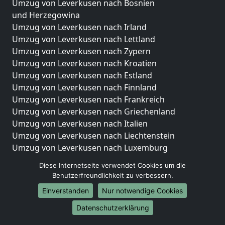
Umzug von Leverkusen nach Bosnien
und Herzegowina
Umzug von Leverkusen nach Irland
Umzug von Leverkusen nach Lettland
Umzug von Leverkusen nach Zypern
Umzug von Leverkusen nach Kroatien
Umzug von Leverkusen nach Estland
Umzug von Leverkusen nach Finnland
Umzug von Leverkusen nach Frankreich
Umzug von Leverkusen nach Griechenland
Umzug von Leverkusen nach Italien
Umzug von Leverkusen nach Liechtenstein
Umzug von Leverkusen nach Luxemburg
Umzug von Leverkusen nach Niederlande
Diese Internetseite verwendet Cookies um die
Umzug von Leverkusen nach Norwegen
Benutzerfreundlichkeit zu verbessern.
Umzüge-Deutschlandweit
Einverstanden
Nur notwendige Cookies
Umzug von Leverkusen nach Berlin
Datenschutzerklärung
Umzug von Leverkusen nach Hamburg