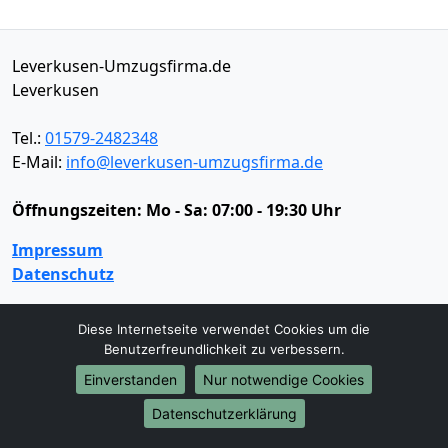
Leverkusen-Umzugsfirma.de
Leverkusen
Tel.:
01579-2482348
E-Mail:
info@leverkusen-umzugsfirma.de
Öffnungszeiten:
Mo - Sa: 07:00 - 19:30 Uhr
Impressum
Datenschutz
Diese Internetseite verwendet Cookies um die
Umzugsservice
Benutzerfreundlichkeit zu verbessern.
Umzugsservice
Behördenumzug
Büroumzug
Einverstanden
Nur notwendige Cookies
Fernumzug
Firmenumzug
Laborumzug
Datenschutzerklärung
Mini Umzug
Praxisumzug
Privatumzug