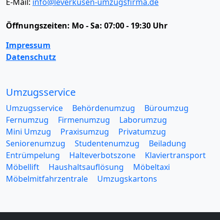
E-Mail:
info@leverkusen-umzugsfirma.de
Öffnungszeiten:
Mo - Sa: 07:00 - 19:30 Uhr
Impressum
Datenschutz
Umzugsservice
Umzugsservice
Behördenumzug
Büroumzug
Fernumzug
Firmenumzug
Laborumzug
Mini Umzug
Praxisumzug
Privatumzug
Seniorenumzug
Studentenumzug
Beiladung
Entrümpelung
Halteverbotszone
Klaviertransport
Möbellift
Haushaltsauflösung
Möbeltaxi
Möbelmitfahrzentrale
Umzugskartons