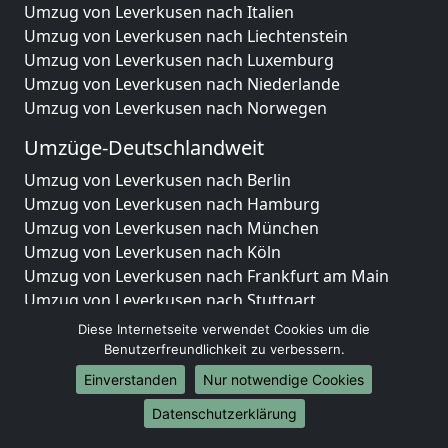
Umzug von Leverkusen nach Italien
Umzug von Leverkusen nach Liechtenstein
Umzug von Leverkusen nach Luxemburg
Umzug von Leverkusen nach Niederlande
Umzug von Leverkusen nach Norwegen
Umzüge-Deutschlandweit
Umzug von Leverkusen nach Berlin
Umzug von Leverkusen nach Hamburg
Umzug von Leverkusen nach München
Umzug von Leverkusen nach Köln
Umzug von Leverkusen nach Frankfurt am Main
Umzug von Leverkusen nach Stuttgart
Umzug von Leverkusen nach Düsseldorf
Diese Internetseite verwendet Cookies um die
Umzug von Leverkusen nach Leipzig
Benutzerfreundlichkeit zu verbessern.
Umzug von Leverkusen nach Dortmund
Einverstanden
Nur notwendige Cookies
Umzug von Leverkusen nach Essen
Datenschutzerklärung
Umzug von Leverkusen nach Bremen
Umzug von Leverkusen nach Dresden