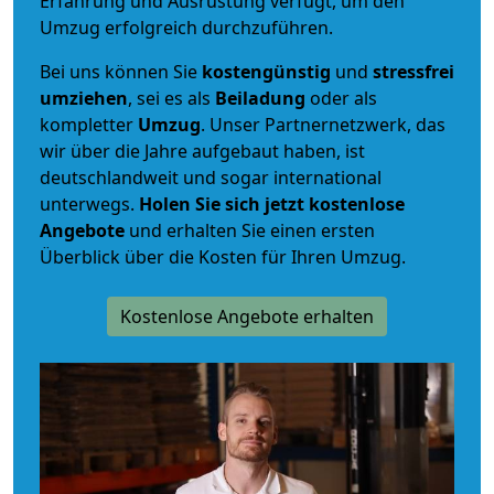
Erfahrung und Ausrüstung verfügt, um den
Umzug erfolgreich durchzuführen.
Bei uns können Sie
kostengünstig
und
stressfrei
umziehen
, sei es als
Beiladung
oder als
kompletter
Umzug
. Unser Partnernetzwerk, das
wir über die Jahre aufgebaut haben, ist
deutschlandweit und sogar international
unterwegs.
Holen Sie sich jetzt kostenlose
Angebote
und erhalten Sie einen ersten
Überblick über die Kosten für Ihren Umzug.
Kostenlose Angebote erhalten