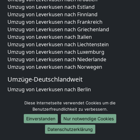
Umzug von Leverkusen nach Estland
Umzug von Leverkusen nach Finnland
Umzug von Leverkusen nach Frankreich
Umzug von Leverkusen nach Griechenland
Umzug von Leverkusen nach Italien
Umzug von Leverkusen nach Liechtenstein
Umzug von Leverkusen nach Luxemburg
Umzug von Leverkusen nach Niederlande
Umzug von Leverkusen nach Norwegen
Umzüge-Deutschlandweit
Umzug von Leverkusen nach Berlin
Umzug von Leverkusen nach Hamburg
Diese Internetseite verwendet Cookies um die
Umzug von Leverkusen nach München
Benutzerfreundlichkeit zu verbessern.
Umzug von Leverkusen nach Köln
Umzug von Leverkusen nach Frankfurt am Main
Einverstanden
Nur notwendige Cookies
Umzug von Leverkusen nach Stuttgart
Datenschutzerklärung
Umzug von Leverkusen nach Düsseldorf