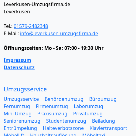
Leverkusen-Umzugsfirma.de
Leverkusen
Tel.:
01579-2482348
E-Mail:
info@leverkusen-umzugsfirma.de
Öffnungszeiten:
Mo - Sa: 07:00 - 19:30 Uhr
Impressum
Datenschutz
Umzugsservice
Umzugsservice
Behördenumzug
Büroumzug
Fernumzug
Firmenumzug
Laborumzug
Mini Umzug
Praxisumzug
Privatumzug
Seniorenumzug
Studentenumzug
Beiladung
Entrümpelung
Halteverbotszone
Klaviertransport
Möbellift
Haushaltsauflösung
Möbeltaxi