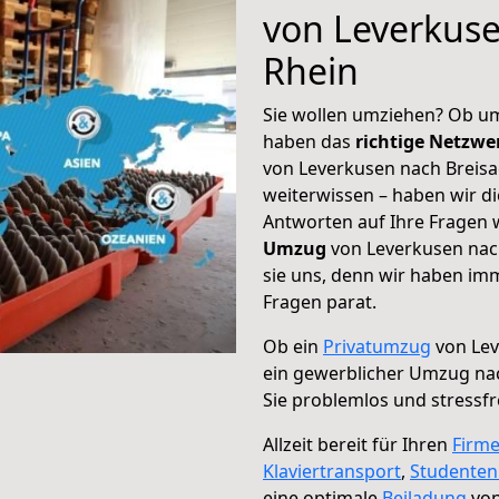
von Leverkus
Rhein
Sie wollen umziehen? Ob um
haben das
richtige Netzw
von Leverkusen nach Breisa
weiterwissen – haben wir di
Antworten auf Ihre Fragen 
Umzug
von Leverkusen nach
sie uns, denn wir haben im
Fragen parat.
Ob ein
Privatumzug
von Lev
ein gewerblicher Umzug na
Sie problemlos und stressf
Allzeit bereit für Ihren
Firm
Klaviertransport
,
Studente
eine optimale
Beiladung
von