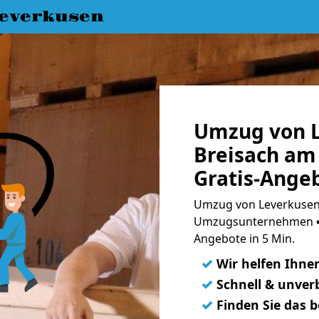
everkusen
Umzug von L
Breisach am
Gratis-Ange
Umzug von Leverkusen 
Umzugsunternehmen ➨
Angebote in 5 Min.
✓
Wir helfen Ihne
✓
Schnell & unverb
✓
Finden Sie das 