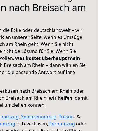
en nach Breisach am
 die Ecke oder deutschlandweit – wir
erk
an unserer Seite, wenn es Umzüge
ch am Rhein geht! Wenn Sie nicht
e richtige Lösung für Sie! Wenn Sie
wollen,
was kostet überhaupt mein
 Breisach am Rhein – dann wählen Sie
mer die passende Antwort auf Ihre
erkusen nach Breisach am Rhein oder
ch Breisach am Rhein,
wir helfen
, damit
rei umziehen können.
enumzug
,
Seniorenumzug
,
Tresor
– &
numzug
in Leverkusen,
Fernumzug
oder
 Leverkusen nach Breisach am Rhein.